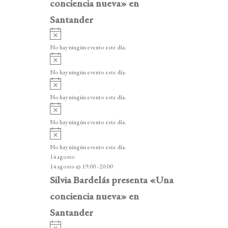
conciencia nueva» en
Santander
A
v
No hay ningún evento este día.
i
A
s
v
o
No hay ningún evento este día.
i
A
s
v
o
No hay ningún evento este día.
i
A
s
v
o
No hay ningún evento este día.
i
A
s
v
o
No hay ningún evento este día.
i
14 agosto
s
14 agosto @ 19:00
-
20:00
o
Silvia Bardelás presenta «Una
conciencia nueva» en
Santander
A