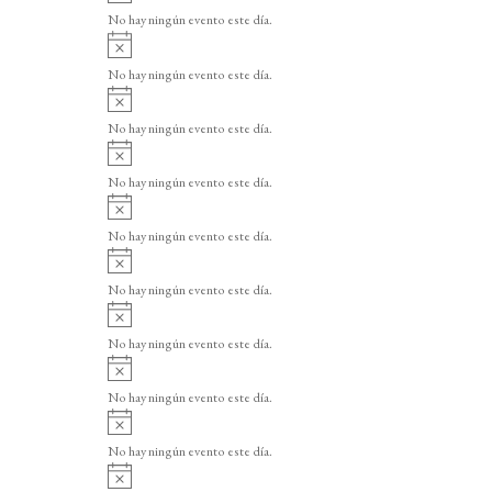
v
o
No hay ningún evento este día.
i
A
s
v
o
No hay ningún evento este día.
i
A
s
v
o
No hay ningún evento este día.
i
A
s
v
o
No hay ningún evento este día.
i
A
s
v
o
No hay ningún evento este día.
i
A
s
v
o
No hay ningún evento este día.
i
A
s
v
o
No hay ningún evento este día.
i
A
s
v
o
No hay ningún evento este día.
i
A
s
v
o
No hay ningún evento este día.
i
A
s