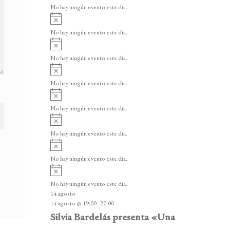
v
v
o
No hay ningún evento este día.
i
e
A
s
v
n
o
No hay ningún evento este día.
i
A
t
s
v
o
No hay ningún evento este día.
o
i
A
s
s
v
o
No hay ningún evento este día.
i
A
s
v
o
No hay ningún evento este día.
i
A
s
v
o
No hay ningún evento este día.
i
A
s
v
o
No hay ningún evento este día.
i
A
s
v
o
No hay ningún evento este día.
i
14 agosto
s
14 agosto @ 19:00
-
20:00
o
Silvia Bardelás presenta «Una