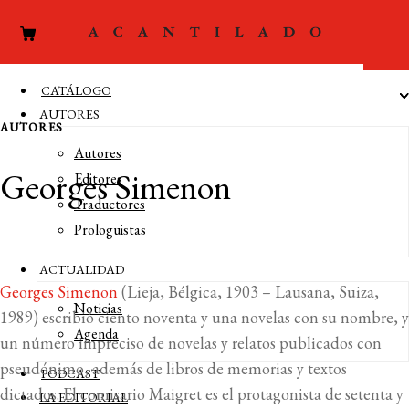
CATÁLOGO
AUTORES
AUTORES
Autores
Georges Simenon
Editores
Traductores
Prologuistas
ACTUALIDAD
Georges Simenon
(Lieja, Bélgica, 1903 – Lausana, Suiza,
Noticias
1989) escribió ciento noventa y una novelas con su nombre, y
Agenda
un número impreciso de novelas y relatos publicados con
pseudónimo, además de libros de memorias y textos
PODCAST
dictados. El comisario Maigret es el protagonista de setenta y
LA EDITORIAL