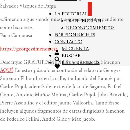
Salvador Vázquez de Parga
Expandir
LA EDITORIAL
el
«Simenon sigue siendo nuestra gran asignatura pendiente
DISTRIBUCIÓN
menú
hijo
como lectores».
RECONOCIMIENTOS
FOREIGN RIGHTS
Paco Camarasa
CONTACTO
https://georgessimenon.es/
MI CUENTA
BUSCAR
Descargue GRATUITAMENTE el opúsculo de Simenon
LISTA DE LIBROS
AQUÍ
. En este opúsculo encontrarán el relato de Georges
Simenon El hombre en la calle, traducido del francés por
Carlos Pujol, además de textos de Joan de Sagarra, Rafael
Conte, Antonio Muñoz Molina, Carlos Pujol, John Banville,
Pierre Assouline y el editor Jaume Vallcorba. También se
incluyen algunos fragmentos de cartas dirigidas a Simenon
de Federico Fellini, André Gide y Max Jacob.