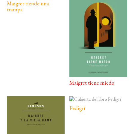
Maigret tiende una
trampa
Maigret tiene miedo
Pedigrí