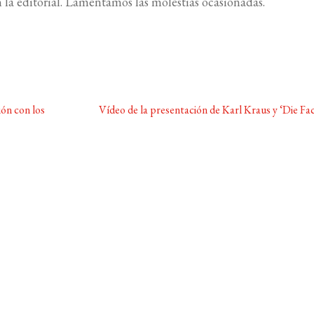
n la editorial. Lamentamos las molestias ocasionadas.
Siguiente:
ión con los
Vídeo de la presentación de Karl Kraus y ‘Die Fa