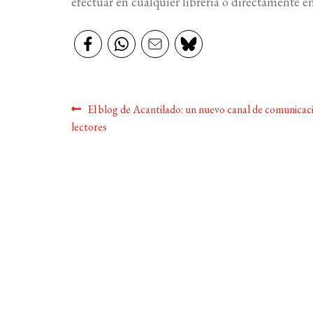
efectuar en cualquier librería o directamente e
Navegación
Anterior:
El blog de Acantilado: un nuevo canal de comunicac
lectores
de
entradas