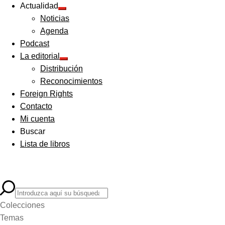
Actualidad
Expandir
Noticias
el
menú
Agenda
hijo
Podcast
La editorial
Expandir
Distribución
el
menú
Reconocimientos
hijo
Foreign Rights
Contacto
Mi cuenta
Buscar
Lista de libros
Colecciones
Temas