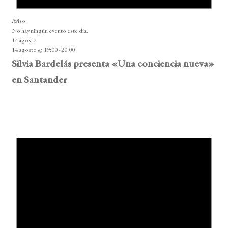
Aviso
No hay ningún evento este día.
14 agosto
14 agosto @ 19:00
-
20:00
Silvia Bardelás presenta «Una conciencia nueva»
en Santander