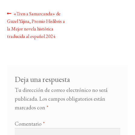
Navegación
Anterior:
«Tren a Samarcanda» de
BUSCAR
Guzel Yájina, Premio Hislibris a
de
la Mejor novela histórica
LISTA DE LIBROS
entradas
traducida al español 2024
Deja una respuesta
Tu dirección de correo electrónico no será
publicada.
Los campos obligatorios están
marcados con
*
Comentario
*