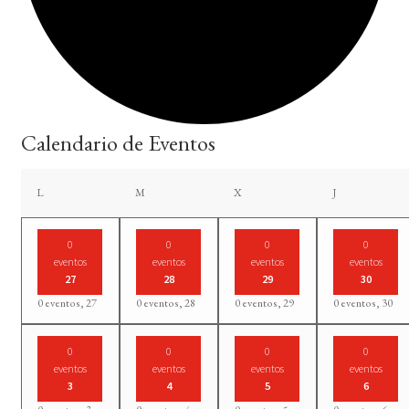
Calendario de Eventos
lunes
martes
miércoles
jueves
L
M
X
J
0
0
0
0
eventos
eventos
eventos
eventos
27
28
29
30
0 eventos,
27
0 eventos,
28
0 eventos,
29
0 eventos,
30
0
0
0
0
eventos
eventos
eventos
eventos
3
4
5
6