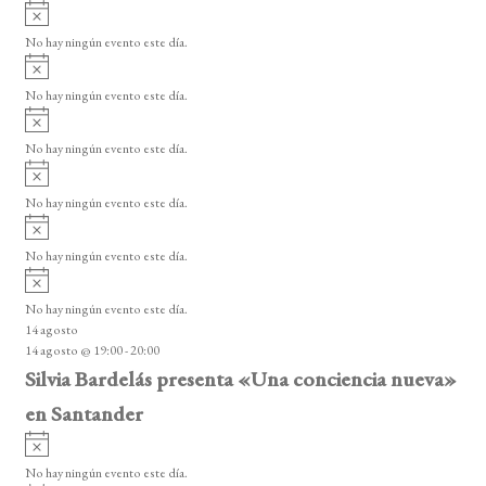
A
v
No hay ningún evento este día.
i
A
s
v
o
No hay ningún evento este día.
i
A
s
v
o
No hay ningún evento este día.
i
A
s
v
o
No hay ningún evento este día.
i
A
s
v
o
No hay ningún evento este día.
i
A
s
v
o
No hay ningún evento este día.
i
14 agosto
s
14 agosto @ 19:00
-
20:00
o
Silvia Bardelás presenta «Una conciencia nueva»
en Santander
A
v
No hay ningún evento este día.
i