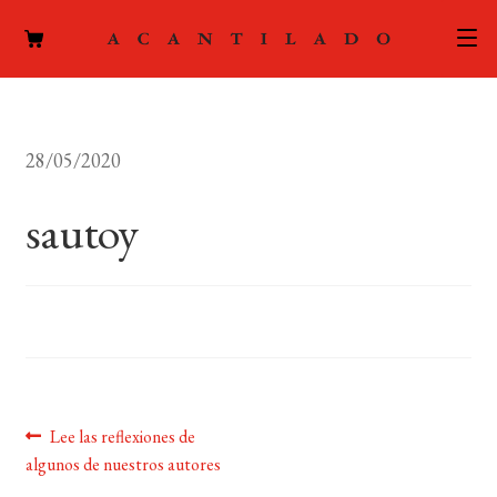
CATÁLOGO
28/05/2020
AUTORES
Expand
el
sautoy
ACTUALIDAD
Expand
menú
el
hijo
PODCAST
menú
hijo
LA EDITORIAL
Expand
el
FOREIGN RIGHTS
menú
hijo
Navegación
Anterior:
Lee las reflexiones de
CONTACTO
algunos de nuestros autores
de
MI CUENTA