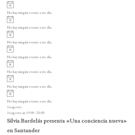
E
A
s
v
v
o
No hay ningún evento este día.
i
e
A
s
v
n
o
No hay ningún evento este día.
i
A
t
s
v
o
No hay ningún evento este día.
o
i
A
s
s
v
o
No hay ningún evento este día.
i
A
s
v
o
No hay ningún evento este día.
i
A
s
v
o
No hay ningún evento este día.
i
A
s
v
o
No hay ningún evento este día.
i
14 agosto
s
14 agosto @ 19:00
-
20:00
o
Silvia Bardelás presenta «Una conciencia nueva»
en Santander