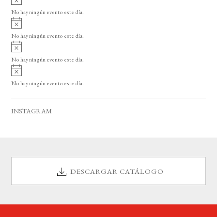
s
v
o
No hay ningún evento este día.
i
A
s
v
o
No hay ningún evento este día.
i
A
s
v
o
No hay ningún evento este día.
i
A
s
v
o
No hay ningún evento este día.
i
s
o
INSTAGRAM
DESCARGAR CATÁLOGO