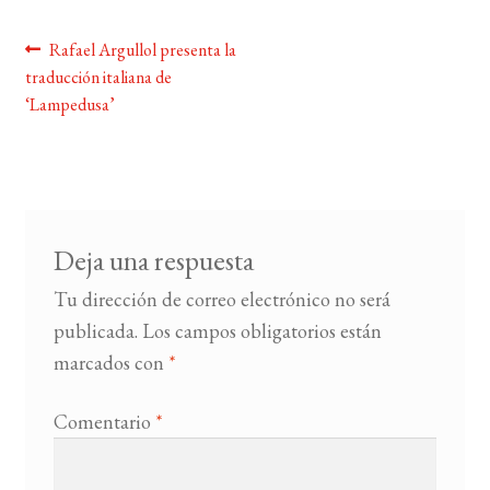
Navegación
Anterior:
Rafael Argullol presenta la
BUSCAR
traducción italiana de
de
‘Lampedusa’
LISTA DE LIBROS
entradas
Deja una respuesta
Tu dirección de correo electrónico no será
publicada.
Los campos obligatorios están
marcados con
*
Comentario
*