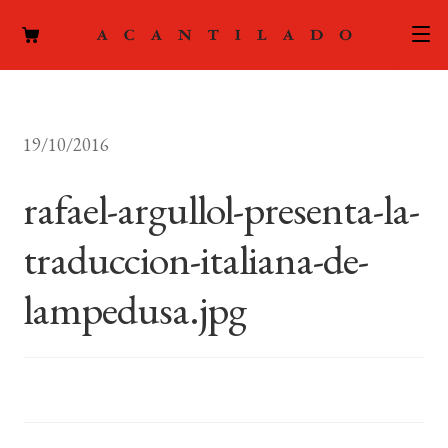
CATÁLOGO
19/10/2016
AUTORES
Expand
el
rafael-argullol-presenta-la-
ACTUALIDAD
Expand
menú
el
hijo
traduccion-italiana-de-
PODCAST
menú
hijo
lampedusa.jpg
LA EDITORIAL
Expand
el
FOREIGN RIGHTS
menú
hijo
CONTACTO
MI CUENTA