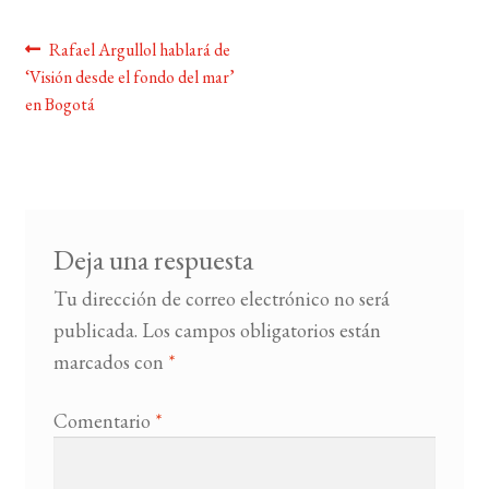
Navegación
Anterior:
Rafael Argullol hablará de
BUSCAR
‘Visión desde el fondo del mar’
de
en Bogotá
LISTA DE LIBROS
entradas
Deja una respuesta
Tu dirección de correo electrónico no será
publicada.
Los campos obligatorios están
marcados con
*
Comentario
*