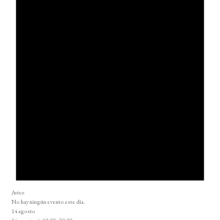
Aviso
No hay ningún evento este día.
14 agosto