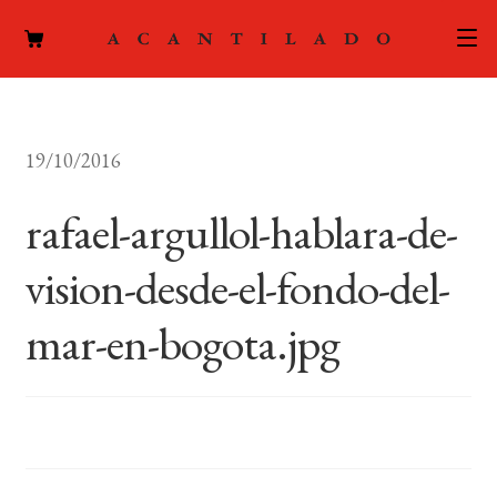
CATÁLOGO
19/10/2016
AUTORES
Expand
el
rafael-argullol-hablara-de-
ACTUALIDAD
Expand
menú
el
hijo
vision-desde-el-fondo-del-
PODCAST
menú
hijo
mar-en-bogota.jpg
LA EDITORIAL
Expand
el
FOREIGN RIGHTS
menú
hijo
CONTACTO
MI CUENTA