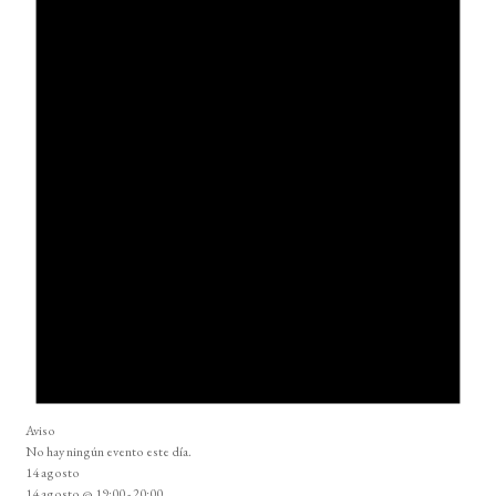
Aviso
No hay ningún evento este día.
14 agosto
14 agosto @ 19:00
-
20:00