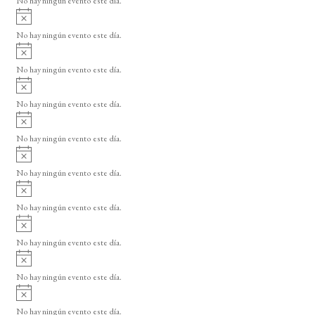
No hay ningún evento este día.
i
A
s
v
o
No hay ningún evento este día.
i
A
s
v
o
No hay ningún evento este día.
i
A
s
v
o
No hay ningún evento este día.
i
A
s
v
o
No hay ningún evento este día.
i
A
s
v
o
No hay ningún evento este día.
i
A
s
v
o
No hay ningún evento este día.
i
A
s
v
o
No hay ningún evento este día.
i
A
s
v
o
No hay ningún evento este día.
i
A
s
v
o
No hay ningún evento este día.