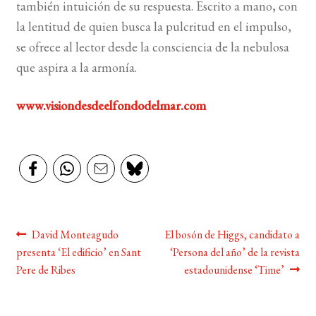
también intuición de su respuesta. Escrito a mano, con
la lentitud de quien busca la pulcritud en el impulso,
se ofrece al lector desde la consciencia de la nebulosa
que aspira a la armonía.
www.visiondesdeelfondodelmar.com
Navegación
Anterior:
Siguiente:
David Monteagudo
El bosón de Higgs, candidato a
presenta ‘El edificio’ en Sant
‘Persona del año’ de la revista
de
Pere de Ribes
estadounidense ‘Time’
entradas