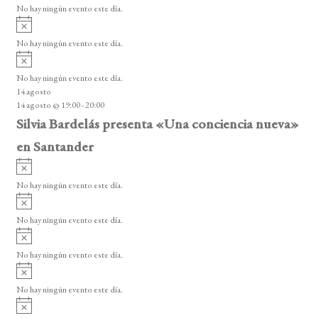
s
o
No hay ningún evento este día.
i
A
s
v
o
No hay ningún evento este día.
i
A
s
v
o
No hay ningún evento este día.
i
14 agosto
s
14 agosto @ 19:00
-
20:00
o
Silvia Bardelás presenta «Una conciencia nueva»
en Santander
A
v
No hay ningún evento este día.
i
A
s
v
o
No hay ningún evento este día.
i
A
s
v
o
No hay ningún evento este día.
i
A
s
v
o
No hay ningún evento este día.
i
A
s
v