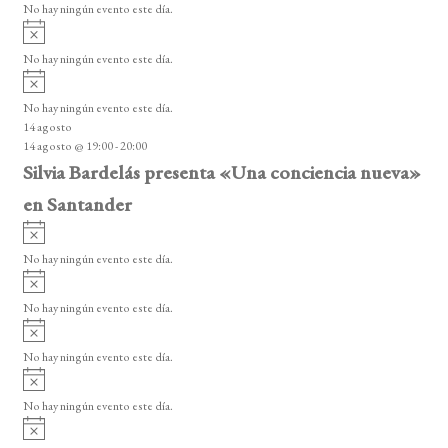
o
No hay ningún evento este día.
i
A
s
v
o
No hay ningún evento este día.
i
A
s
v
o
No hay ningún evento este día.
i
14 agosto
s
14 agosto @ 19:00
-
20:00
o
Silvia Bardelás presenta «Una conciencia nueva»
en Santander
A
v
No hay ningún evento este día.
i
A
s
v
o
No hay ningún evento este día.
i
A
s
v
o
No hay ningún evento este día.
i
A
s
v
o
No hay ningún evento este día.
i
A
s
v