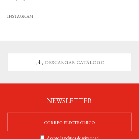
i
s
o
INSTAGRAM
DESCARGAR CATÁLOGO
NEWSLETTER
Acepto la
política de privacidad