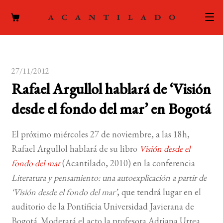
CATÁLOGO
27/11/2012
AUTORES
Expand
Rafael Argullol hablará de ‘Visión
el
ACTUALIDAD
Expand
desde el fondo del mar’ en Bogotá
menú
el
hijo
PODCAST
menú
El próximo miércoles 27 de noviembre, a las 18h,
hijo
LA EDITORIAL
Rafael Argullol hablará de su libro
Visión desde el
Expand
fondo del mar
(Acantilado, 2010) en la conferencia
el
FOREIGN RIGHTS
Literatura y pensamiento: una autoexplicación a partir de
menú
‘Visión desde el fondo del mar’
, que tendrá lugar en el
hijo
CONTACTO
auditorio de la Pontificia Universidad Javierana de
Bogotá. Moderará el acto la profesora Adriana Urrea.
MI CUENTA