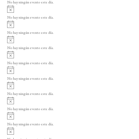
o
No hay ningún evento este día.
i
A
s
v
o
No hay ningún evento este día.
i
A
s
v
o
No hay ningún evento este día.
i
A
s
v
o
No hay ningún evento este día.
i
A
s
v
o
No hay ningún evento este día.
i
A
s
v
o
No hay ningún evento este día.
i
A
s
v
o
No hay ningún evento este día.
i
A
s
v
o
No hay ningún evento este día.
i
A
s
v
o
No hay ningún evento este día.
i
A
s
v
o