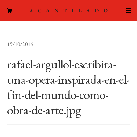
CATÁLOGO
19/10/2016
AUTORES
Expand
el
rafael-argullol-escribira-
ACTUALIDAD
Expand
menú
el
hijo
una-opera-inspirada-en-el-
PODCAST
menú
hijo
fin-del-mundo-como-
LA EDITORIAL
Expand
el
obra-de-arte.jpg
FOREIGN RIGHTS
menú
hijo
CONTACTO
MI CUENTA