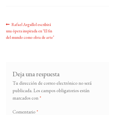
BUSCAR
Navegación
Anterior:
Rafael Argullol escribirá
LISTA DE LIBROS
una ópera inspirada en ‘El fin
de
del mundo como obra de arte’
entradas
Deja una respuesta
Tu dirección de correo electrónico no será
publicada.
Los campos obligatorios están
marcados con
*
Comentario
*