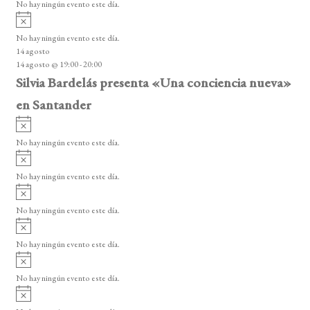
o
No hay ningún evento este día.
i
A
s
v
o
No hay ningún evento este día.
i
14 agosto
s
14 agosto @ 19:00
-
20:00
o
Silvia Bardelás presenta «Una conciencia nueva»
en Santander
A
v
No hay ningún evento este día.
i
A
s
v
o
No hay ningún evento este día.
i
A
s
v
o
No hay ningún evento este día.
i
A
s
v
o
No hay ningún evento este día.
i
A
s
v
o
No hay ningún evento este día.
i
A
s
v
o