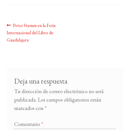
BUSCAR
Navegación
Anterior:
Peter Stamm en la Feria
LISTA DE LIBROS
Internacional del Libro de
de
Guadalajara
entradas
Deja una respuesta
Tu dirección de correo electrónico no será
publicada.
Los campos obligatorios están
marcados con
*
Comentario
*