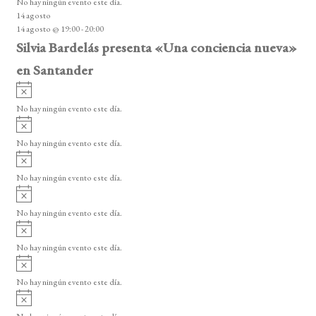
No hay ningún evento este día.
i
14 agosto
s
14 agosto @ 19:00
-
20:00
o
Silvia Bardelás presenta «Una conciencia nueva»
en Santander
A
v
No hay ningún evento este día.
i
A
s
v
o
No hay ningún evento este día.
i
A
s
v
o
No hay ningún evento este día.
i
A
s
v
o
No hay ningún evento este día.
i
A
s
v
o
No hay ningún evento este día.
i
A
s
v
o
No hay ningún evento este día.
i
A
s
v
o