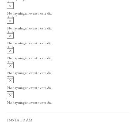
i
A
s
v
o
No hay ningún evento este día.
i
A
s
v
o
No hay ningún evento este día.
i
A
s
v
o
No hay ningún evento este día.
i
A
s
v
o
No hay ningún evento este día.
i
A
s
v
o
No hay ningún evento este día.
i
A
s
v
o
No hay ningún evento este día.
i
A
s
v
o
No hay ningún evento este día.
i
s
o
INSTAGRAM