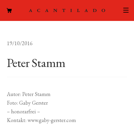
CATÁLOGO
19/10/2016
AUTORES
Expand
el
Peter Stamm
ACTUALIDAD
Expand
menú
el
hijo
PODCAST
menú
hijo
LA EDITORIAL
Expand
Autor: Peter Stamm
el
Foto: Gaby Gerster
FOREIGN RIGHTS
menú
– honorarfrei –
hijo
CONTACTO
Kontakt: www.gaby-gerster.com
MI CUENTA