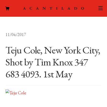
CATÁLOGO
11/04/2017
AUTORES
Expand
el
Teju Cole, New York City,
ACTUALIDAD
Expand
menú
el
hijo
Shot by Tim Knox 347
PODCAST
menú
hijo
683 4093. 1st May
LA EDITORIAL
Expand
el
FOREIGN RIGHTS
menú
hijo
CONTACTO
MI CUENTA