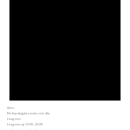
Aviso
No hay ningún evento este día.
14 agosto
14 agosto @ 19:00
-
20:00