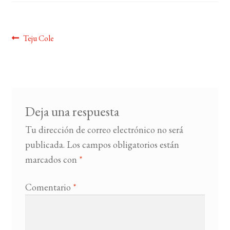
BUSCAR
Navegación
Anterior:
Teju Cole
LISTA DE LIBROS
de
entradas
Deja una respuesta
Tu dirección de correo electrónico no será
publicada.
Los campos obligatorios están
marcados con
*
Comentario
*