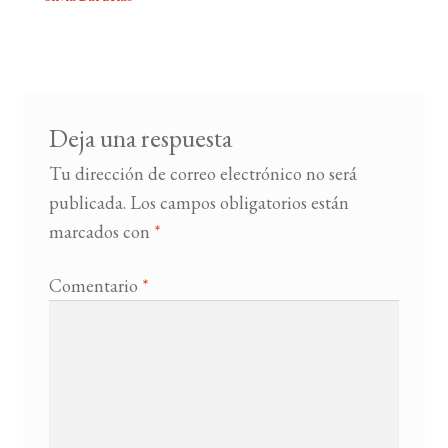
Navegación
de
BUSCAR
entradas
LISTA DE LIBROS
Deja una respuesta
Tu dirección de correo electrónico no será
publicada.
Los campos obligatorios están
marcados con
*
Comentario
*