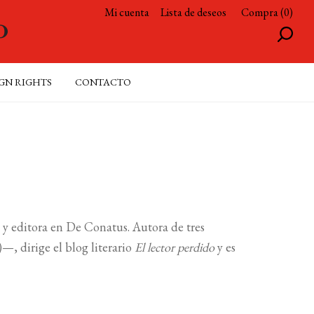
Mi cuenta
Lista de deseos
Compra (0)
GN RIGHTS
CONTACTO
ra y editora en De Conatus. Autora de tres
—, dirige el blog literario
El lector perdido
y es