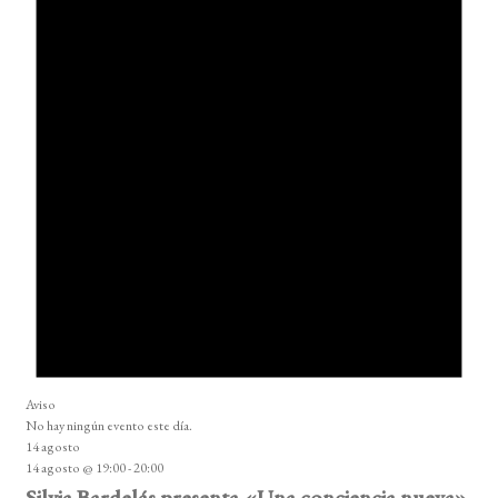
Aviso
No hay ningún evento este día.
14 agosto
14 agosto @ 19:00
-
20:00
Silvia Bardelás presenta «Una conciencia nueva»