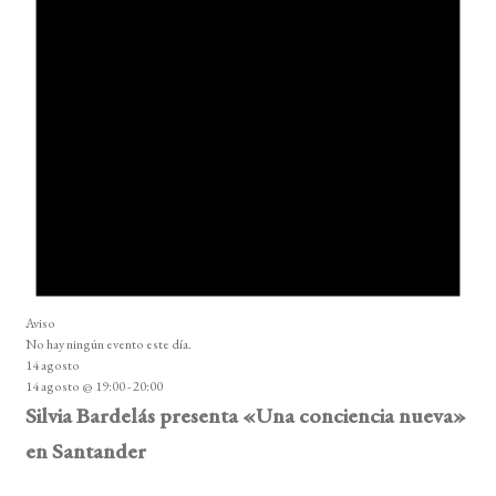
Aviso
No hay ningún evento este día.
14 agosto
14 agosto @ 19:00
-
20:00
Silvia Bardelás presenta «Una conciencia nueva»
en Santander