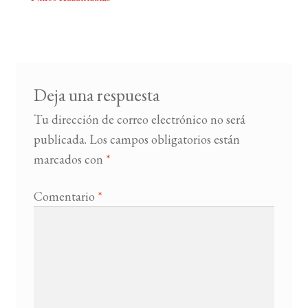
Navegación
de
BUSCAR
entradas
LISTA DE LIBROS
Deja una respuesta
Tu dirección de correo electrónico no será
publicada.
Los campos obligatorios están
marcados con
*
Comentario
*