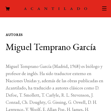
CATÁLOGO
AUTORES
AUTORES
Expand
Miguel Temprano García
el
ACTUALIDAD
Expand
menú
el
hijo
PODCAST
menú
Miguel Temprano García (Madrid, 1968) es biólogo y
hijo
LA EDITORIAL
profesor de inglés. Ha sido traductor externo en
Expand
Naciones Unidas y, además de las obras publicadas en
el
FOREIGN RIGHTS
Acantilado, ha traducido a autores clásicos como D.
menú
Defoe, T. Smollett, T. Carlyle, R. L. Stevenson, J.
hijo
CONTACTO
Conrad, Ch. Doughty, G. Gissing, G. Orwell, D. H.
Lawrence, V. Woolf, E. Allan Poe, H. James, H.
MI CUENTA