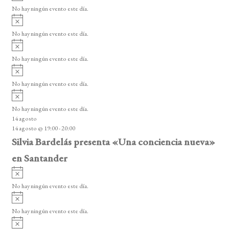
v
v
o
No hay ningún evento este día.
i
e
A
s
v
n
o
No hay ningún evento este día.
i
A
t
s
v
o
No hay ningún evento este día.
o
i
A
s
s
v
o
No hay ningún evento este día.
i
A
s
v
o
No hay ningún evento este día.
i
14 agosto
s
14 agosto @ 19:00
-
20:00
o
Silvia Bardelás presenta «Una conciencia nueva»
en Santander
A
v
No hay ningún evento este día.
i
A
s
v
o
No hay ningún evento este día.
i
A
s