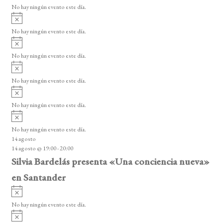
v
o
No hay ningún evento este día.
i
A
s
v
o
No hay ningún evento este día.
i
A
s
v
o
No hay ningún evento este día.
i
A
s
v
o
No hay ningún evento este día.
i
A
s
v
o
No hay ningún evento este día.
i
A
s
v
o
No hay ningún evento este día.
i
14 agosto
s
14 agosto @ 19:00
-
20:00
o
Silvia Bardelás presenta «Una conciencia nueva»
en Santander
A
v
No hay ningún evento este día.
i
A
s
v