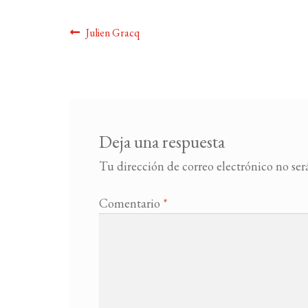
Navegación
Anterior:
Julien Gracq
de
entradas
Deja una respuesta
Tu dirección de correo electrónico no ser
Comentario
*