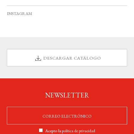
v
s
s
s
s
s
s
s
e
INSTAGRAM
n
t
o
s
DESCARGAR CATÁLOGO
NEWSLETTER
Acepto la
política de privacidad