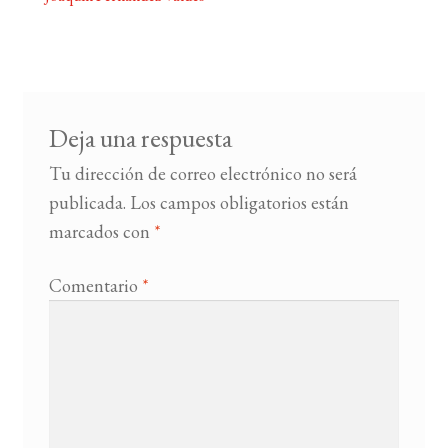
Navegación
de
BUSCAR
entradas
LISTA DE LIBROS
Deja una respuesta
Tu dirección de correo electrónico no será
publicada.
Los campos obligatorios están
marcados con
*
Comentario
*