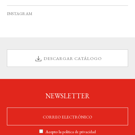
v
s
s
s
s
s
s
s
e
INSTAGRAM
n
t
o
s
DESCARGAR CATÁLOGO
NEWSLETTER
Acepto la
política de privacidad