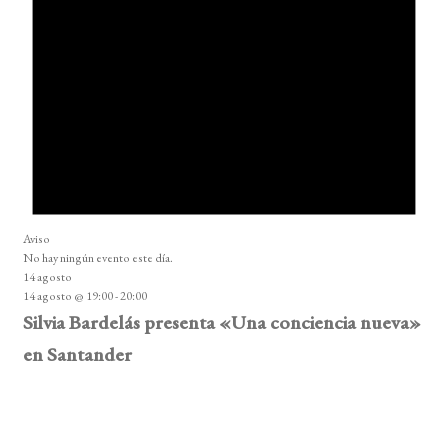
Aviso
No hay ningún evento este día.
14 agosto
14 agosto @ 19:00
-
20:00
Silvia Bardelás presenta «Una conciencia nueva»
en Santander