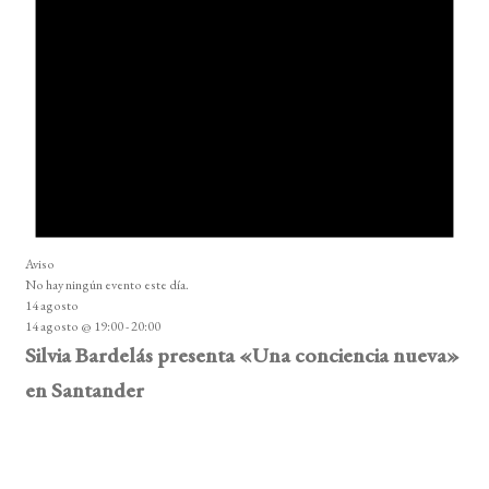
Aviso
No hay ningún evento este día.
14 agosto
14 agosto @ 19:00
-
20:00
Silvia Bardelás presenta «Una conciencia nueva»
en Santander