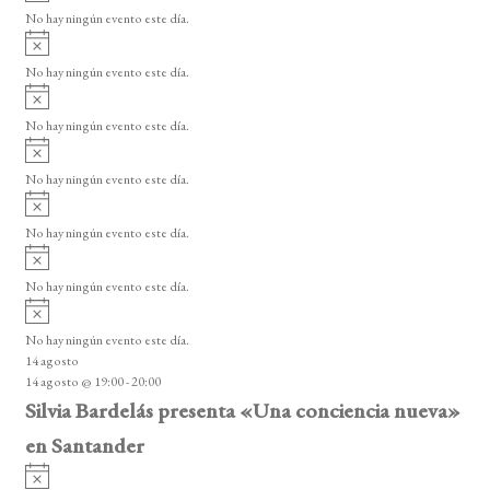
v
v
o
No hay ningún evento este día.
i
e
A
s
v
n
o
No hay ningún evento este día.
i
A
t
s
v
o
No hay ningún evento este día.
o
i
A
s
s
v
o
No hay ningún evento este día.
i
A
s
v
o
No hay ningún evento este día.
i
A
s
v
o
No hay ningún evento este día.
i
A
s
v
o
No hay ningún evento este día.
i
14 agosto
s
14 agosto @ 19:00
-
20:00
o
Silvia Bardelás presenta «Una conciencia nueva»
en Santander
A