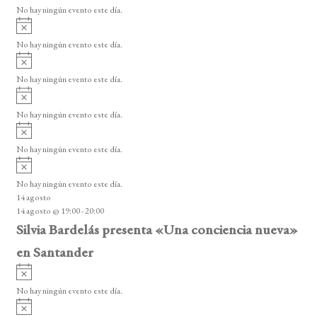
v
No hay ningún evento este día.
i
A
s
v
o
No hay ningún evento este día.
i
A
s
v
o
No hay ningún evento este día.
i
A
s
v
o
No hay ningún evento este día.
i
A
s
v
o
No hay ningún evento este día.
i
A
s
v
o
No hay ningún evento este día.
i
14 agosto
s
14 agosto @ 19:00
-
20:00
o
Silvia Bardelás presenta «Una conciencia nueva»
en Santander
A
v
No hay ningún evento este día.
i
A
s
v