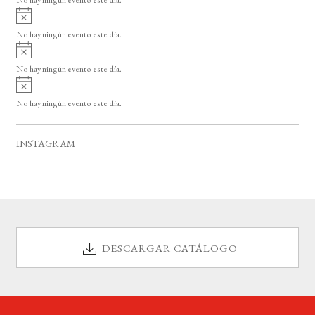
i
A
s
v
o
No hay ningún evento este día.
i
A
s
v
o
No hay ningún evento este día.
i
A
s
v
o
No hay ningún evento este día.
i
s
o
INSTAGRAM
DESCARGAR CATÁLOGO