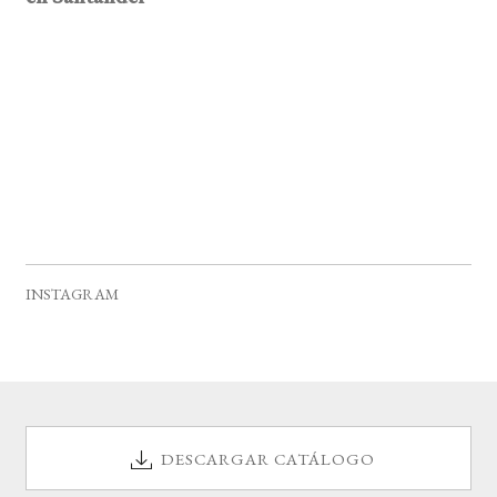
v
e
n
t
o
s
INSTAGRAM
DESCARGAR CATÁLOGO