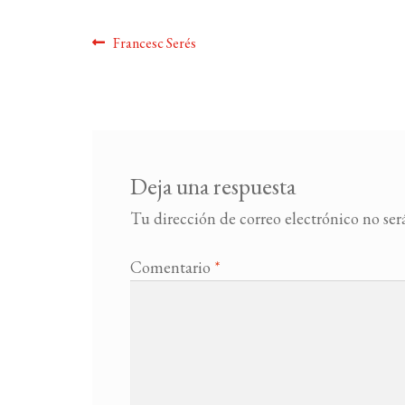
Navegación
Anterior:
Francesc Serés
de
entradas
Deja una respuesta
Tu dirección de correo electrónico no ser
Comentario
*