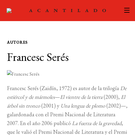
CATÁLOGO
AUTORES
AUTORES
Expand
Francesc Serés
el
ACTUALIDAD
Expand
menú
el
hijo
PODCAST
menú
hijo
Francesc Serés (Zaidín, 1972) es autor de la trilogía
De
LA EDITORIAL
Expand
estiércol y de mármoles
—
El vientre de la tierra
(2000),
El
el
FOREIGN RIGHTS
árbol sin tronco
(2001) y
Una lengua de plomo
(2002)—,
menú
galardonada con el Premi Nacional de Literatura
hijo
CONTACTO
2007. En el año 2006 publicó
La fuerza de la gravedad
,
que le valió el Premi Nacional de Literatura y el Premi
MI CUENTA