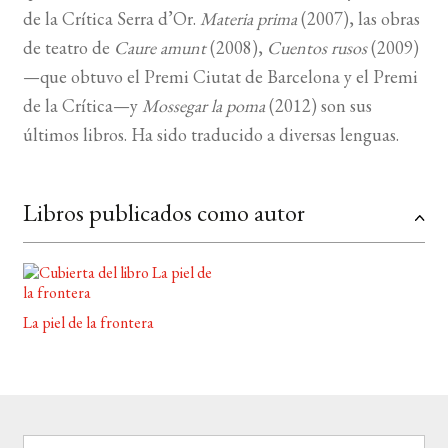
de la Crítica Serra d’Or.
Materia prima
(2007), las obras
de teatro de
Caure amunt
(2008),
Cuentos rusos
(2009)
BUSCAR
—que obtuvo el Premi Ciutat de Barcelona y el Premi
LISTA DE LIBROS
de la Crítica—y
Mossegar la poma
(2012) son sus
últimos libros. Ha sido traducido a diversas lenguas.
Libros publicados como autor
La piel de la frontera