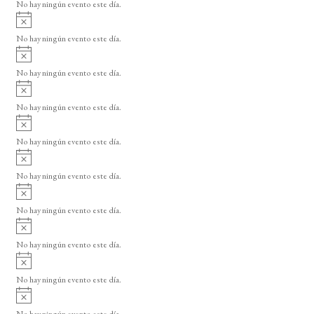
o
No hay ningún evento este día.
i
A
s
v
o
No hay ningún evento este día.
i
A
s
v
o
No hay ningún evento este día.
i
A
s
v
o
No hay ningún evento este día.
i
A
s
v
o
No hay ningún evento este día.
i
A
s
v
o
No hay ningún evento este día.
i
A
s
v
o
No hay ningún evento este día.
i
A
s
v
o
No hay ningún evento este día.
i
A
s
v
o
No hay ningún evento este día.
i
A
s
v
o
No hay ningún evento este día.