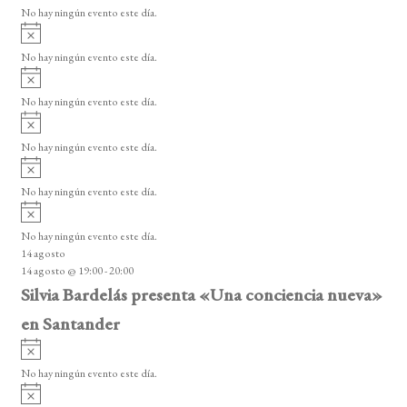
v
No hay ningún evento este día.
i
A
s
v
o
No hay ningún evento este día.
i
A
s
v
o
No hay ningún evento este día.
i
A
s
v
o
No hay ningún evento este día.
i
A
s
v
o
No hay ningún evento este día.
i
A
s
v
o
No hay ningún evento este día.
i
14 agosto
s
14 agosto @ 19:00
-
20:00
o
Silvia Bardelás presenta «Una conciencia nueva»
en Santander
A
v
No hay ningún evento este día.
i
A
s
v