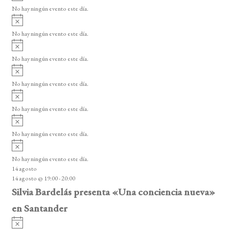
v
v
o
No hay ningún evento este día.
i
e
A
s
v
n
o
No hay ningún evento este día.
i
A
t
s
v
o
No hay ningún evento este día.
o
i
A
s
s
v
o
No hay ningún evento este día.
i
A
s
v
o
No hay ningún evento este día.
i
A
s
v
o
No hay ningún evento este día.
i
A
s
v
o
No hay ningún evento este día.
i
14 agosto
s
14 agosto @ 19:00
-
20:00
o
Silvia Bardelás presenta «Una conciencia nueva»
en Santander
A