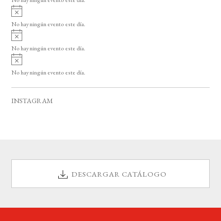
i
A
s
v
o
No hay ningún evento este día.
i
A
s
v
o
No hay ningún evento este día.
i
A
s
v
o
No hay ningún evento este día.
i
s
o
INSTAGRAM
DESCARGAR CATÁLOGO