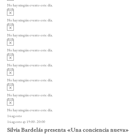
v
v
o
No hay ningún evento este día.
i
e
A
s
v
n
o
No hay ningún evento este día.
i
A
t
s
v
o
No hay ningún evento este día.
o
i
A
s
s
v
o
No hay ningún evento este día.
i
A
s
v
o
No hay ningún evento este día.
i
A
s
v
o
No hay ningún evento este día.
i
A
s
v
o
No hay ningún evento este día.
i
A
s
v
o
No hay ningún evento este día.
i
14 agosto
s
14 agosto @ 19:00
-
20:00
o
Silvia Bardelás presenta «Una conciencia nueva»