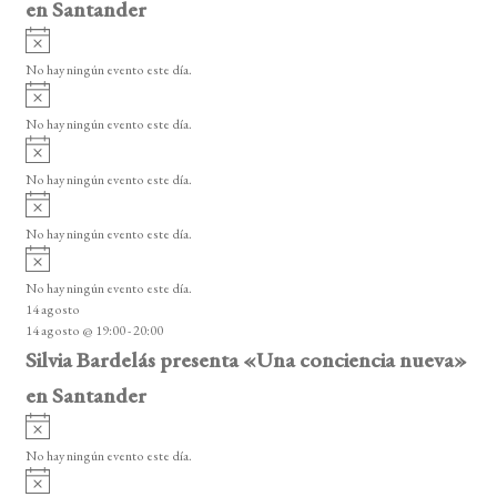
en Santander
A
v
No hay ningún evento este día.
i
A
s
v
o
No hay ningún evento este día.
i
A
s
v
o
No hay ningún evento este día.
i
A
s
v
o
No hay ningún evento este día.
i
A
s
v
o
No hay ningún evento este día.
i
14 agosto
s
14 agosto @ 19:00
-
20:00
o
Silvia Bardelás presenta «Una conciencia nueva»
en Santander
A
v
No hay ningún evento este día.
i
A
s
v