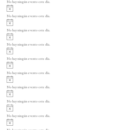
o
No hay ningún evento este día.
i
A
s
v
o
No hay ningún evento este día.
i
A
s
v
o
No hay ningún evento este día.
i
A
s
v
o
No hay ningún evento este día.
i
A
s
v
o
No hay ningún evento este día.
i
A
s
v
o
No hay ningún evento este día.
i
A
s
v
o
No hay ningún evento este día.
i
A
s
v
o
No hay ningún evento este día.
i
A
s
v
o
No hay ningún evento este día.
i
A
s
v
o
No hay ningún evento este día.