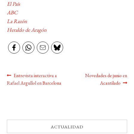
El País
ABC
La Razón
Heraldo de Aragón
Navegación
Anterior:
Siguiente:
Entrevista interactiva a
Novedades de junio en
Rafael Argullol en Barcelona
Acantilado
de
entradas
ACTUALIDAD