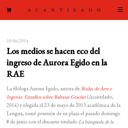
CATÁLOGO
10/06/2014
AUTORES
Expand
Los medios se hacen eco del
el
ACTUALIDAD
Expand
ingreso de Aurora Egido en la
menú
el
hijo
PODCAST
RAE
menú
hijo
LA EDITORIAL
Expand
La filóloga Aurora Egido, autora de
Bodas de Arte e
el
Ingenio. Estudios sobre Baltasar Gracián
(Acantilado,
FOREIGN RIGHTS
menú
2014) y elegida el 23 de mayo de 2013 académica de la
hijo
CONTACTO
Lengua, tomó posesión de su plaza el pasado domingo
8 de junio con el discurso titulado
La búsqueda de la
MI CUENTA