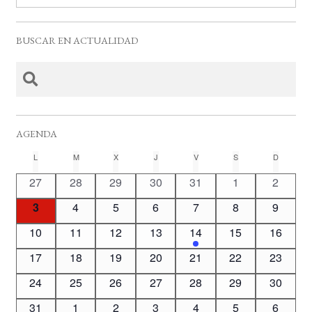
BUSCAR EN ACTUALIDAD
AGENDA
C
L
LUNES
M
MARTES
X
MIÉRCOLES
J
JUEVES
V
VIERNES
S
SÁBADO
D
DOMING
a
0
0
0
0
0
0
0
27
28
29
30
31
1
2
l
e
e
e
e
e
e
e
0
0
0
0
0
0
0
3
4
5
6
7
8
9
v
v
v
v
v
v
v
e
e
e
e
e
e
e
e
e
0
e
0
e
0
e
0
e
1
0
e
0
e
10
11
12
13
14
15
16
n
v
v
v
v
v
v
v
n
e
n
e
n
e
n
e
n
e
e
n
e
n
0
e
0
e
0
e
0
e
0
e
0
e
0
e
17
18
19
20
21
22
23
d
t
v
t
v
t
v
t
v
t
v
v
t
v
t
e
n
e
n
e
n
e
n
e
n
e
n
e
n
a
o
e
0
o
e
0
o
e
0
o
e
0
o
e
0
e
0
o
e
0
o
24
25
26
27
28
29
30
v
t
v
t
v
t
v
t
v
t
v
t
v
t
r
s
n
e
s
n
e
s
n
e
s
n
e
s
n
e
n
e
s
n
e
s
e
0
o
e
o
0
e
o
0
e
o
0
e
o
0
e
o
0
e
o
0
31
1
2
3
4
5
6