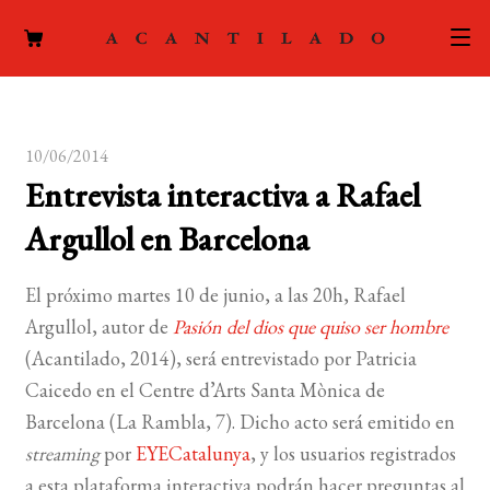
CATÁLOGO
10/06/2014
AUTORES
Expand
Entrevista interactiva a Rafael
el
ACTUALIDAD
Expand
Argullol en Barcelona
menú
el
hijo
PODCAST
menú
El próximo martes 10 de junio, a las 20h, Rafael
hijo
LA EDITORIAL
Argullol, autor de
Pasión del dios que quiso ser hombre
Expand
(Acantilado, 2014), será entrevistado por Patricia
el
FOREIGN RIGHTS
Caicedo en el Centre d’Arts Santa Mònica de
menú
Barcelona (La Rambla, 7). Dicho acto será emitido en
hijo
CONTACTO
streaming
por
EYECatalunya
, y los usuarios registrados
a esta plataforma interactiva podrán hacer preguntas al
MI CUENTA