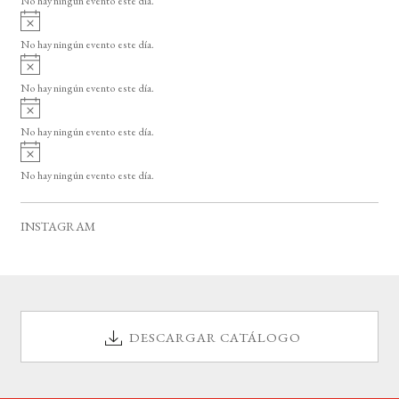
No hay ningún evento este día.
i
A
s
v
o
No hay ningún evento este día.
i
A
s
v
o
No hay ningún evento este día.
i
A
s
v
o
No hay ningún evento este día.
i
A
s
v
o
No hay ningún evento este día.
i
s
o
INSTAGRAM
DESCARGAR CATÁLOGO