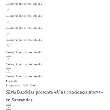
v
No hay ningún evento este día.
i
A
s
v
o
No hay ningún evento este día.
i
A
s
v
o
No hay ningún evento este día.
i
A
s
v
o
No hay ningún evento este día.
i
A
s
v
o
No hay ningún evento este día.
i
A
s
v
o
No hay ningún evento este día.
i
A
s
v
o
No hay ningún evento este día.
i
14 agosto
s
14 agosto @ 19:00
-
20:00
o
Silvia Bardelás presenta «Una conciencia nueva»
en Santander
A