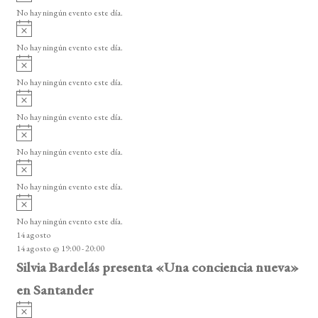
e
v
o
No hay ningún evento este día.
E
i
A
s
v
v
o
No hay ningún evento este día.
i
e
A
s
v
n
o
No hay ningún evento este día.
i
A
t
s
v
o
No hay ningún evento este día.
o
i
A
s
s
v
o
No hay ningún evento este día.
i
A
s
v
o
No hay ningún evento este día.
i
A
s
v
o
No hay ningún evento este día.
i
14 agosto
s
14 agosto @ 19:00
-
20:00
o
Silvia Bardelás presenta «Una conciencia nueva»
en Santander
A