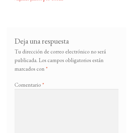
Navegación
de
BUSCAR
entradas
LISTA DE LIBROS
Deja una respuesta
Tu dirección de correo electrónico no será
publicada.
Los campos obligatorios están
marcados con
*
Comentario
*