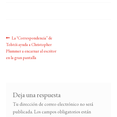
BUSCAR
LISTA DE LIBROS
Navegación
Anterior:
La ‘Correspondencia’ de
Tolstói ayuda a Christopher
de
Plummer a encarnar al escritor
entradas
en la gran pantalla
Deja una respuesta
Tu dirección de correo electrónico no será
publicada.
Los campos obligatorios están