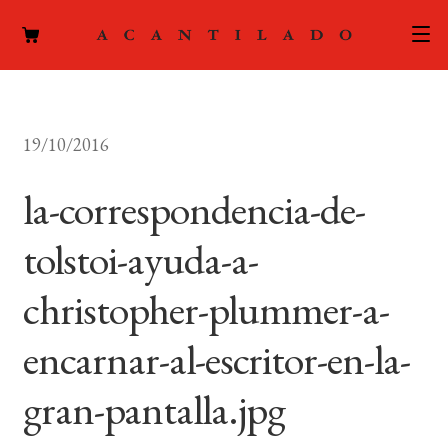
CATÁLOGO
19/10/2016
AUTORES
Expand
el
la-correspondencia-de-
ACTUALIDAD
Expand
menú
el
hijo
tolstoi-ayuda-a-
PODCAST
menú
hijo
christopher-plummer-a-
LA EDITORIAL
Expand
el
encarnar-al-escritor-en-la-
FOREIGN RIGHTS
menú
hijo
gran-pantalla.jpg
CONTACTO
MI CUENTA