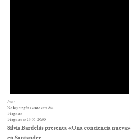
Aviso
No hay ningún evento este día.
14 agosto
14 agosto @ 19:00
-
20:00
Silvia Bardelás presenta «Una conciencia nueva»
en Santander