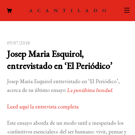
CATÁLOGO
09/07/2018
AUTORES
Expand
Josep Maria Esquirol,
el
ACTUALIDAD
Expand
entrevistado en ‘El Periódico’
menú
el
hijo
PODCAST
menú
Josep Maria Esquirol entrevistado en ‘El Periódico’,
hijo
LA EDITORIAL
acerca de su último ensayo
La penúltima bondad
.
Expand
el
FOREIGN RIGHTS
Leed aquí la entrevista completa
menú
hijo
CONTACTO
Este ensayo aborda de un modo sutil e inesperado los
«infinitivos esenciales» del ser humano: vivir, pensar y
MI CUENTA