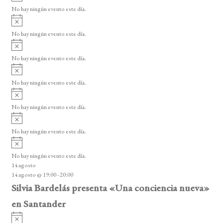
s
s
s
s
s
s
s
v
d
o
No hay ningún evento este día.
i
A
e
s
v
o
No hay ningún evento este día.
E
i
A
s
v
v
o
No hay ningún evento este día.
i
e
A
s
v
n
o
No hay ningún evento este día.
i
A
t
s
v
o
No hay ningún evento este día.
o
i
A
s
s
v
o
No hay ningún evento este día.
i
A
s
v
o
No hay ningún evento este día.
i
14 agosto
s
14 agosto @ 19:00
-
20:00
o
Silvia Bardelás presenta «Una conciencia nueva»
en Santander
A