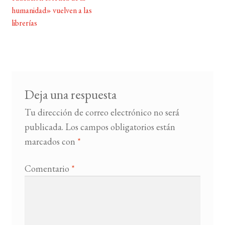
entradas
humanidad» vuelven a las
librerías
BUSCAR
LISTA DE LIBROS
Deja una respuesta
Tu dirección de correo electrónico no será
publicada.
Los campos obligatorios están
marcados con
*
Comentario
*