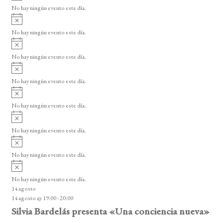
v
No hay ningún evento este día.
i
A
s
v
o
No hay ningún evento este día.
i
A
s
v
o
No hay ningún evento este día.
i
A
s
v
o
No hay ningún evento este día.
i
A
s
v
o
No hay ningún evento este día.
i
A
s
v
o
No hay ningún evento este día.
i
A
s
v
o
No hay ningún evento este día.
i
A
s
v
o
No hay ningún evento este día.
i
14 agosto
s
14 agosto @ 19:00
-
20:00
o
Silvia Bardelás presenta «Una conciencia nueva»