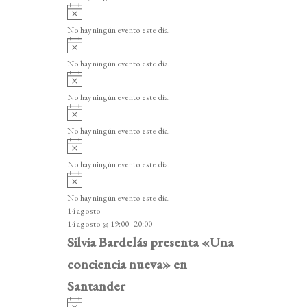
i
A
s
v
o
No hay ningún evento este día.
i
A
s
v
o
No hay ningún evento este día.
i
A
s
v
o
No hay ningún evento este día.
i
A
s
v
o
No hay ningún evento este día.
i
A
s
v
o
No hay ningún evento este día.
i
A
s
v
o
No hay ningún evento este día.
i
14 agosto
s
14 agosto @ 19:00
-
20:00
o
Silvia Bardelás presenta «Una
conciencia nueva» en
Santander
A