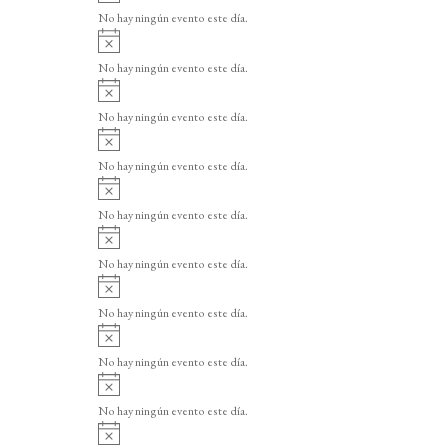
v
o
No hay ningún evento este día.
i
A
s
v
o
No hay ningún evento este día.
i
A
s
v
o
No hay ningún evento este día.
i
A
s
v
o
No hay ningún evento este día.
i
A
s
v
o
No hay ningún evento este día.
i
A
s
v
o
No hay ningún evento este día.
i
A
s
v
o
No hay ningún evento este día.
i
A
s
v
o
No hay ningún evento este día.
i
A
s
v
o
No hay ningún evento este día.
i
A
s