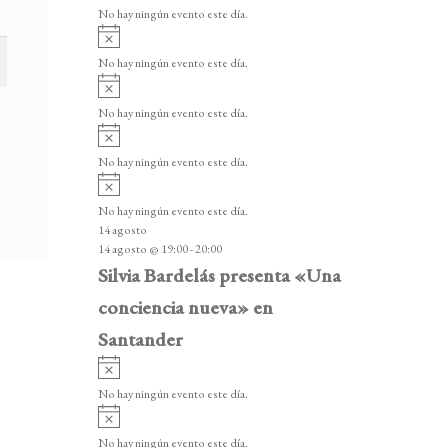
v
v
o
No hay ningún evento este día.
i
e
A
s
v
n
o
No hay ningún evento este día.
i
A
t
s
v
o
No hay ningún evento este día.
o
i
A
s
s
v
o
No hay ningún evento este día.
i
A
s
v
o
No hay ningún evento este día.
i
14 agosto
s
14 agosto @ 19:00
-
20:00
o
Silvia Bardelás presenta «Una
conciencia nueva» en
Santander
A
v
No hay ningún evento este día.
i
A
s
v
o
No hay ningún evento este día.