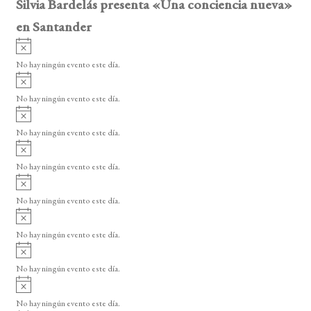
Silvia Bardelás presenta «Una conciencia nueva»
en Santander
A
v
No hay ningún evento este día.
i
A
s
v
o
No hay ningún evento este día.
i
A
s
v
o
No hay ningún evento este día.
i
A
s
v
o
No hay ningún evento este día.
i
A
s
v
o
No hay ningún evento este día.
i
A
s
v
o
No hay ningún evento este día.
i
A
s
v
o
No hay ningún evento este día.
i
A
s
v
o
No hay ningún evento este día.
i