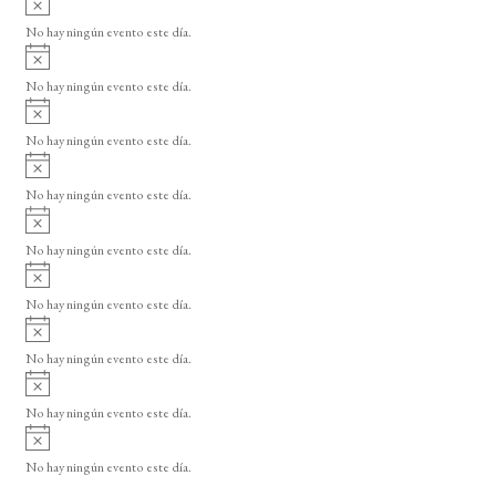
s
v
o
No hay ningún evento este día.
i
A
s
v
o
No hay ningún evento este día.
i
A
s
v
o
No hay ningún evento este día.
i
A
s
v
o
No hay ningún evento este día.
i
A
s
v
o
No hay ningún evento este día.
i
A
s
v
o
No hay ningún evento este día.
i
A
s
v
o
No hay ningún evento este día.
i
A
s
v
o
No hay ningún evento este día.
i
A
s
v
o
No hay ningún evento este día.
i
s