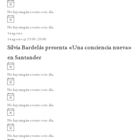
A
s
v
o
No hay ningún evento este día.
i
A
s
v
o
No hay ningún evento este día.
i
14 agosto
s
14 agosto @ 19:00
-
20:00
o
Silvia Bardelás presenta «Una conciencia nueva»
en Santander
A
v
No hay ningún evento este día.
i
A
s
v
o
No hay ningún evento este día.
i
A
s
v
o
No hay ningún evento este día.
i
A
s
v
o
No hay ningún evento este día.
i
A
s
v
o
No hay ningún evento este día.
i