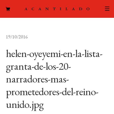
CATÁLOGO
19/10/2016
AUTORES
Expand
el
helen-oyeyemi-en-la-lista-
ACTUALIDAD
Expand
menú
el
hijo
granta-de-los-20-
PODCAST
menú
hijo
narradores-mas-
LA EDITORIAL
Expand
el
prometedores-del-reino-
FOREIGN RIGHTS
menú
hijo
unido.jpg
CONTACTO
MI CUENTA