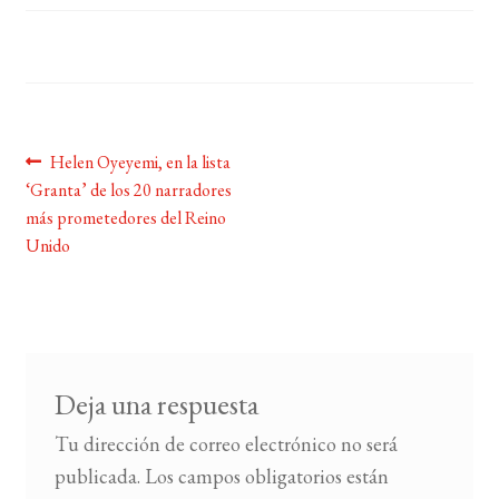
BUSCAR
LISTA DE LIBROS
Navegación
Anterior:
Helen Oyeyemi, en la lista
‘Granta’ de los 20 narradores
de
más prometedores del Reino
entradas
Unido
Deja una respuesta
Tu dirección de correo electrónico no será
publicada.
Los campos obligatorios están