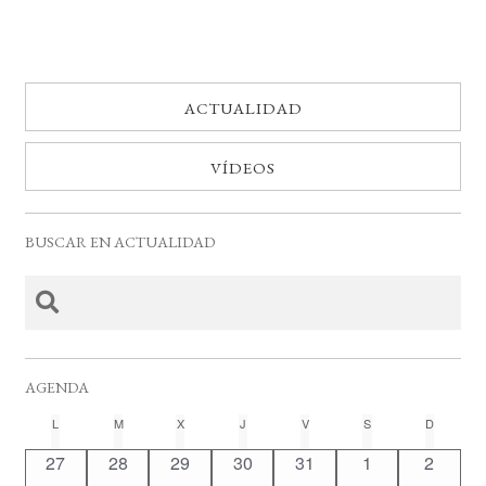
ACTUALIDAD
VÍDEOS
BUSCAR EN ACTUALIDAD
AGENDA
C
L
LUNES
M
MARTES
X
MIÉRCOLES
J
JUEVES
V
VIERNES
S
SÁBADO
D
DOMING
a
0
0
0
0
0
0
0
27
28
29
30
31
1
2