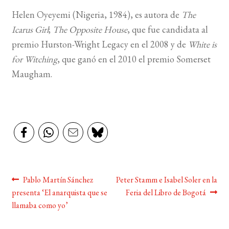
Helen Oyeyemi (Nigeria, 1984), es autora de
The
Icarus Girl
;
The Opposite House
, que fue candidata al
premio Hurston-Wright Legacy en el 2008 y de
White is
for Witching
, que ganó en el 2010 el premio Somerset
Maugham.
Navegación
Anterior:
Siguiente:
Pablo Martín Sánchez
Peter Stamm e Isabel Soler en la
presenta ‘El anarquista que se
Feria del Libro de Bogotá
de
llamaba como yo’
entradas