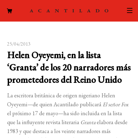
CATÁLOGO
25/04/2013
AUTORES
Expand
Helen Oyeyemi, en la lista
el
ACTUALIDAD
Expand
‘Granta’ de los 20 narradores más
menú
el
hijo
PODCAST
prometedores del Reino Unido
menú
hijo
LA EDITORIAL
Expand
La escritora británica de origen nigeriano Helen
el
Oyeyemi—de quien Acantilado publicará
El señor Fox
FOREIGN RIGHTS
menú
el próximo 17 de mayo—ha sido incluida en la lista
hijo
CONTACTO
que la influyente revista literaria
Granta
elabora desde
1983 y que destaca a los veinte narradores más
MI CUENTA