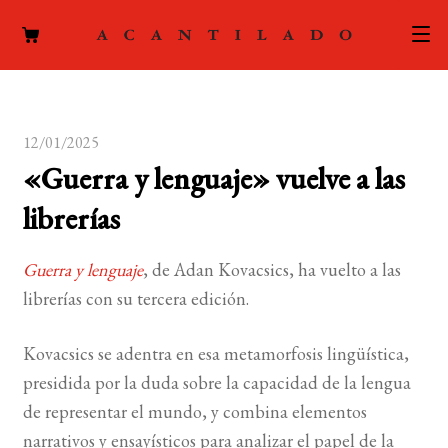
CATÁLOGO
12/01/2025
AUTORES
Expand
«Guerra y lenguaje» vuelve a las
el
ACTUALIDAD
Expand
librerías
menú
el
hijo
PODCAST
menú
Guerra y lenguaje
, de Adan Kovacsics, ha vuelto a las
hijo
LA EDITORIAL
librerías con su tercera edición.
Expand
el
FOREIGN RIGHTS
Kovacsics se adentra en esa metamorfosis lingüística,
menú
presidida por la duda sobre la capacidad de la lengua
hijo
CONTACTO
de representar el mundo, y combina elementos
narrativos y ensayísticos para analizar el papel de la
MI CUENTA