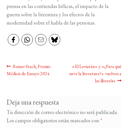
prensa en las contiendas bélicas, el impacto de la
BUSCAR
guerra sobre la literatura y los efectos de la
modernidad sobre el habla de las personas.
LISTA DE LIBROS
Navegación
Anterior:
Siguiente:
Reiner Stach, Premio
«El Leviatán» y «¿Para qué
Médicis de Ensayo 2024
sirve la literatura?» vuelven a
de
las librerías
entradas
Deja una respuesta
Tu dirección de correo electrónico no será publicada.
Los campos obligatorios están marcados con
*