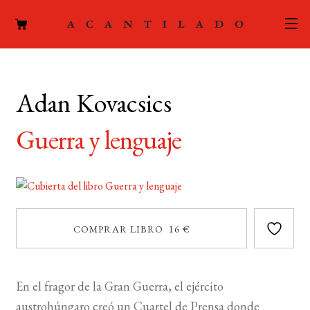
CATÁLOGO
Adan Kovacsics
AUTORES
Expand
el
Guerra y lenguaje
ACTUALIDAD
Expand
menú
el
hijo
PODCAST
menú
hijo
LA EDITORIAL
Expand
COMPRAR LIBRO 16 €
el
FOREIGN RIGHTS
menú
hijo
CONTACTO
En el fragor de la Gran Guerra, el ejército
austrohúngaro creó un Cuartel de Prensa donde
MI CUENTA