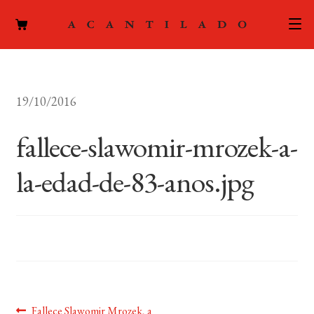
CATÁLOGO
19/10/2016
AUTORES
Expand
el
fallece-slawomir-mrozek-a-
ACTUALIDAD
Expand
menú
el
hijo
la-edad-de-83-anos.jpg
PODCAST
menú
hijo
LA EDITORIAL
Expand
el
FOREIGN RIGHTS
menú
hijo
CONTACTO
Anterior:
Fallece Slawomir Mrozek, a
MI CUENTA