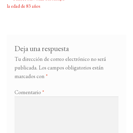
Navegación
la edad de 83 años
de
BUSCAR
entradas
LISTA DE LIBROS
Deja una respuesta
Tu dirección de correo electrónico no será
publicada.
Los campos obligatorios están
marcados con
*
Comentario
*