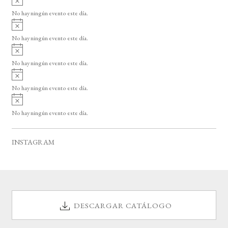
s
v
o
No hay ningún evento este día.
i
A
s
v
o
No hay ningún evento este día.
i
A
s
v
o
No hay ningún evento este día.
i
A
s
v
o
No hay ningún evento este día.
i
A
s
v
o
No hay ningún evento este día.
i
s
o
INSTAGRAM
DESCARGAR CATÁLOGO