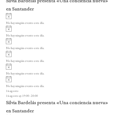
Silvia Bardelás presenta «Una conciencia nueva»
en Santander
A
v
No hay ningún evento este día.
i
A
s
v
o
No hay ningún evento este día.
i
A
s
v
o
No hay ningún evento este día.
i
A
s
v
o
No hay ningún evento este día.
i
A
s
v
o
No hay ningún evento este día.
i
A
s
v
o
No hay ningún evento este día.
i
14 agosto
s
14 agosto @ 19:00
-
20:00
o
Silvia Bardelás presenta «Una conciencia nueva»
en Santander