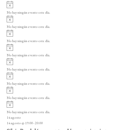
i
A
e
s
v
o
No hay ningún evento este día.
E
i
A
s
v
v
o
No hay ningún evento este día.
i
e
A
s
v
n
o
No hay ningún evento este día.
i
A
t
s
v
o
No hay ningún evento este día.
o
i
A
s
s
v
o
No hay ningún evento este día.
i
A
s
v
o
No hay ningún evento este día.
i
A
s
v
o
No hay ningún evento este día.
i
A
s
v
o
No hay ningún evento este día.
i
14 agosto
s
14 agosto @ 19:00
-
20:00
o