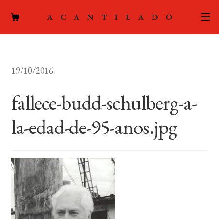
CATÁLOGO
19/10/2016
AUTORES
Expand
el
fallece-budd-schulberg-a-
ACTUALIDAD
Expand
menú
el
hijo
la-edad-de-95-anos.jpg
PODCAST
menú
hijo
LA EDITORIAL
Expand
el
FOREIGN RIGHTS
menú
hijo
CONTACTO
MI CUENTA