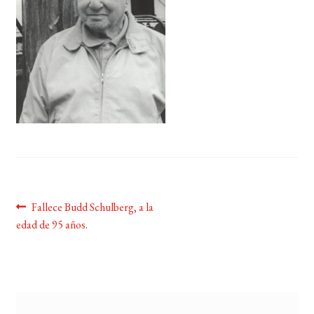
BUSCAR
LISTA DE LIBROS
Navegación
Anterior:
Fallece Budd Schulberg, a la
edad de 95 años.
de
entradas