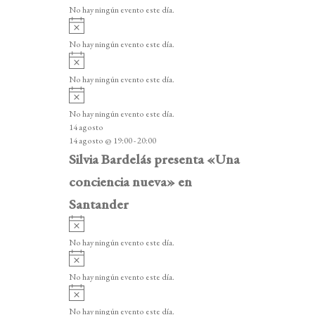
v
v
o
No hay ningún evento este día.
i
e
A
s
v
n
o
No hay ningún evento este día.
i
A
t
s
v
o
No hay ningún evento este día.
o
i
A
s
s
v
o
No hay ningún evento este día.
i
14 agosto
s
14 agosto @ 19:00
-
20:00
o
Silvia Bardelás presenta «Una
conciencia nueva» en
Santander
A
v
No hay ningún evento este día.
i
A
s
v
o
No hay ningún evento este día.
i
A
s
v
o
No hay ningún evento este día.