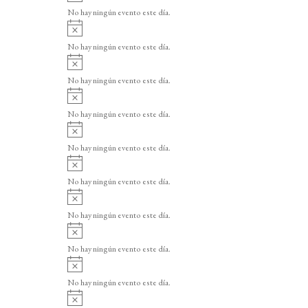
v
o
No hay ningún evento este día.
i
A
s
v
o
No hay ningún evento este día.
i
A
s
v
o
No hay ningún evento este día.
i
A
s
v
o
No hay ningún evento este día.
i
A
s
v
o
No hay ningún evento este día.
i
A
s
v
o
No hay ningún evento este día.
i
A
s
v
o
No hay ningún evento este día.
i
A
s
v
o
No hay ningún evento este día.
i
A
s
v
o
No hay ningún evento este día.
i
A
s