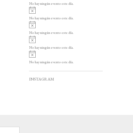
v
o
No hay ningún evento este día.
i
A
s
v
o
No hay ningún evento este día.
i
A
s
v
o
No hay ningún evento este día.
i
A
s
v
o
No hay ningún evento este día.
i
A
s
v
o
No hay ningún evento este día.
i
s
o
INSTAGRAM