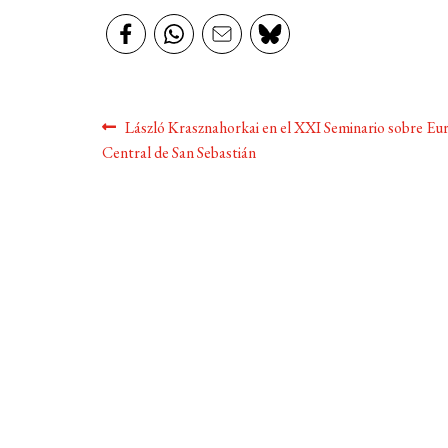
Navegación
Anterior:
László Krasznahorkai en el XXI Seminario sobre Eu
Central de San Sebastián
de
entradas