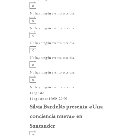
i
A
s
v
o
No hay ningún evento este día.
i
A
s
v
o
No hay ningún evento este día.
i
A
s
v
o
No hay ningún evento este día.
i
A
s
v
o
No hay ningún evento este día.
i
A
s
v
o
No hay ningún evento este día.
i
A
s
v
o
No hay ningún evento este día.
i
14 agosto
s
14 agosto @ 19:00
-
20:00
o
Silvia Bardelás presenta «Una
conciencia nueva» en
Santander
A