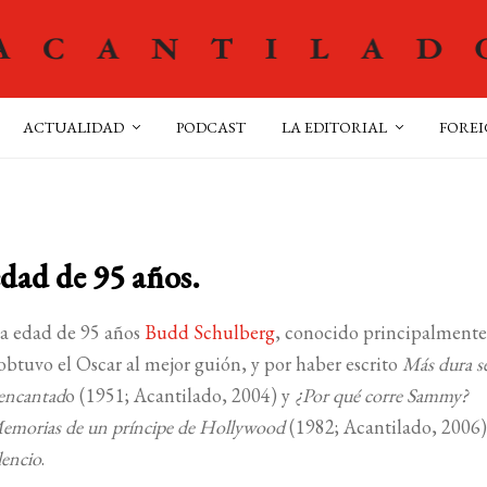
ACTUALIDAD
PODCAST
LA EDITORIAL
FOREI
edad de 95 años.
 la edad de 95 años
Budd Schulberg
, conocido principalmente
 obtuvo el Oscar al mejor guión, y por haber escrito
Más dura se
sencantad
o (1951; Acantilado, 2004) y
¿Por qué corre Sammy?
Memorias de un príncipe de Hollywood
(1982; Acantilado, 2006)
ilencio
.