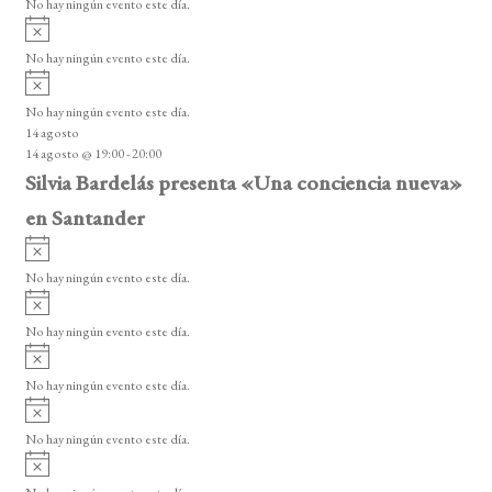
No hay ningún evento este día.
o
i
A
s
s
v
o
No hay ningún evento este día.
i
A
s
v
o
No hay ningún evento este día.
i
14 agosto
s
14 agosto @ 19:00
-
20:00
o
Silvia Bardelás presenta «Una conciencia nueva»
en Santander
A
v
No hay ningún evento este día.
i
A
s
v
o
No hay ningún evento este día.
i
A
s
v
o
No hay ningún evento este día.
i
A
s
v
o
No hay ningún evento este día.
i
A
s
v
o