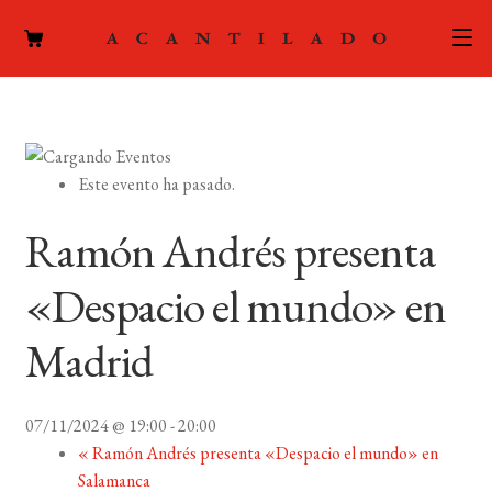
CATÁLOGO
AUTORES
Expand
Este evento ha pasado.
el
ACTUALIDAD
Expand
menú
Ramón Andrés presenta
el
hijo
PODCAST
menú
«Despacio el mundo» en
hijo
LA EDITORIAL
Expand
Madrid
el
FOREIGN RIGHTS
menú
hijo
07/11/2024 @ 19:00
-
20:00
CONTACTO
«
Ramón Andrés presenta «Despacio el mundo» en
Salamanca
MI CUENTA