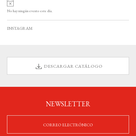
A
s
v
o
No hay ningún evento este día.
i
s
o
INSTAGRAM
DESCARGAR CATÁLOGO
NEWSLETTER