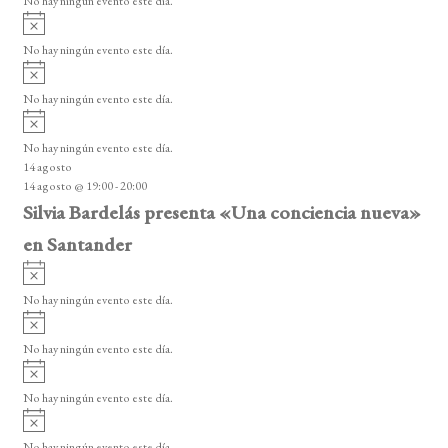
No hay ningún evento este día.
i
A
s
v
o
No hay ningún evento este día.
i
A
s
v
o
No hay ningún evento este día.
i
A
s
v
o
No hay ningún evento este día.
i
14 agosto
s
14 agosto @ 19:00
-
20:00
o
Silvia Bardelás presenta «Una conciencia nueva»
en Santander
A
v
No hay ningún evento este día.
i
A
s
v
o
No hay ningún evento este día.
i
A
s
v
o
No hay ningún evento este día.
i
A
s
v
o
No hay ningún evento este día.