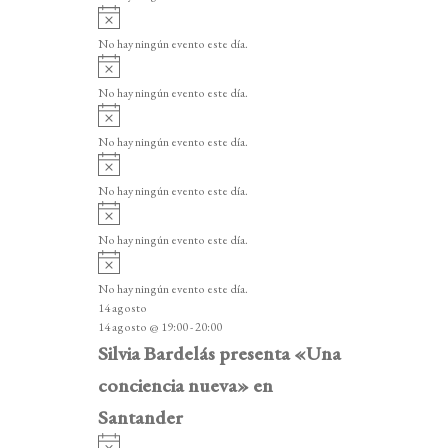
i
A
s
v
o
No hay ningún evento este día.
i
A
s
v
o
No hay ningún evento este día.
i
A
s
v
o
No hay ningún evento este día.
i
A
s
v
o
No hay ningún evento este día.
i
A
s
v
o
No hay ningún evento este día.
i
A
s
v
o
No hay ningún evento este día.
i
14 agosto
s
14 agosto @ 19:00
-
20:00
o
Silvia Bardelás presenta «Una
conciencia nueva» en
Santander
A