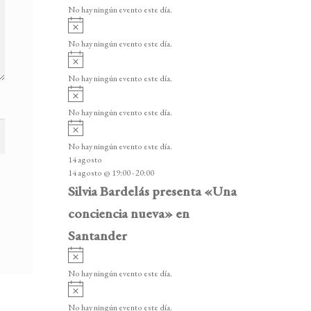
v
v
o
No hay ningún evento este día.
i
e
A
s
v
n
o
No hay ningún evento este día.
i
A
t
s
v
o
No hay ningún evento este día.
o
i
A
s
s
v
o
No hay ningún evento este día.
i
A
s
v
o
No hay ningún evento este día.
i
14 agosto
s
14 agosto @ 19:00
-
20:00
o
Silvia Bardelás presenta «Una
conciencia nueva» en
Santander
A
v
No hay ningún evento este día.
i
A
s
v
o
No hay ningún evento este día.