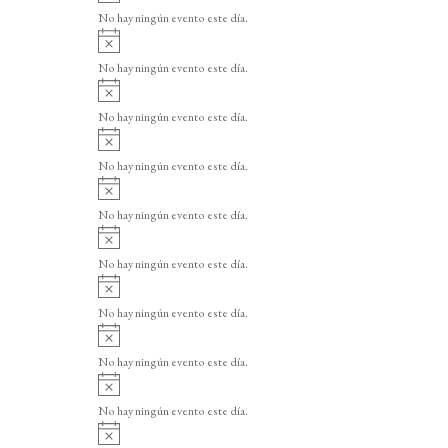
v
o
No hay ningún evento este día.
i
A
s
v
o
No hay ningún evento este día.
i
A
s
v
o
No hay ningún evento este día.
i
A
s
v
o
No hay ningún evento este día.
i
A
s
v
o
No hay ningún evento este día.
i
A
s
v
o
No hay ningún evento este día.
i
A
s
v
o
No hay ningún evento este día.
i
A
s
v
o
No hay ningún evento este día.
i
A
s
v
o
No hay ningún evento este día.
i
A
s