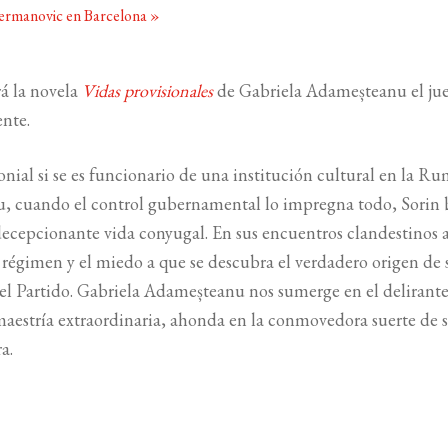
jermanovic en Barcelona
»
á la novela
Vidas provisionales
de Gabriela Adameșteanu el jue
ente.
nial si se es funcionario de una institución cultural en la R
cu, cuando el control gubernamental lo impregna todo, Sorin
u decepcionante vida conyugal. En sus encuentros clandestinos
l régimen y el miedo a que se descubra el verdadero origen de 
 el Partido. Gabriela Adameșteanu nos sumerge en el delirant
aestría extraordinaria, ahonda en la conmovedora suerte de 
a.