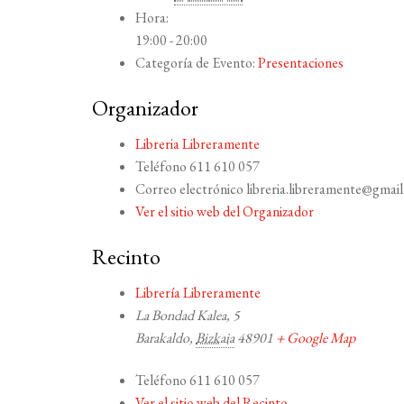
Hora:
19:00 - 20:00
Categoría de Evento:
Presentaciones
Organizador
Libreria Libreramente
Teléfono
611 610 057
Correo electrónico
libreria.libreramente@gmai
Ver el sitio web del Organizador
Recinto
Librería Libreramente
La Bondad Kalea, 5
Barakaldo
,
Bizkaia
48901
+ Google Map
Teléfono
611 610 057
Ver el sitio web del Recinto