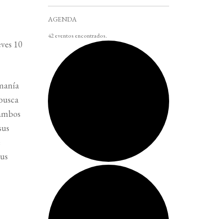
AGENDA
42 eventos encontrados.
ves 10
umanía
 busca
 ambos
sus
e
sus