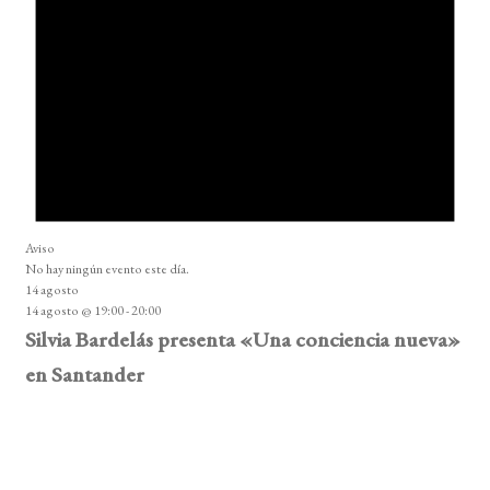
Aviso
No hay ningún evento este día.
14 agosto
14 agosto @ 19:00
-
20:00
Silvia Bardelás presenta «Una conciencia nueva»
en Santander