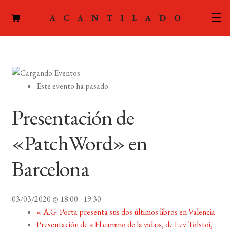
CATÁLOGO
AUTORES
Expand
Este evento ha pasado.
el
ACTUALIDAD
Expand
menú
Presentación de
el
hijo
PODCAST
menú
«PatchWord» en
hijo
LA EDITORIAL
Expand
Barcelona
el
FOREIGN RIGHTS
menú
hijo
03/03/2020 @ 18:00
-
19:30
CONTACTO
«
A.G. Porta presenta sus dos últimos libros en Valencia
Presentación de «El camino de la vida», de Lev Tolstói,
MI CUENTA