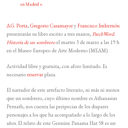
en Madrid
»
BUSCAR
A.G. Porta
,
Gregorio Casamayor
y
Francisco Imbernón
LISTA DE LIBROS
presentarán su libro escrito a tres manos,
PatchWord.
Historia de un sombrero
el martes 3 de marzo a las 19 h
en el Museo Europeo de Arte Moderno (MEAM).
Actividad libre y gratuita, con aforo limitado. Es
necesario
reservar
plaza.
El narrador de este artefacto literario, ni más ni menos
que un sombrero, cuyo último nombre es Athanasius
Pernath, nos cuenta las peripecias de los dispares
personajes a los que ha acompañado a lo largo de los
años. El relato de este Genuine Panama Hat 58 es un