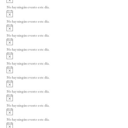
s
v
o
No hay ningún evento este día.
i
A
s
v
o
No hay ningún evento este día.
i
A
s
v
o
No hay ningún evento este día.
i
A
s
v
o
No hay ningún evento este día.
i
A
s
v
o
No hay ningún evento este día.
i
A
s
v
o
No hay ningún evento este día.
i
A
s
v
o
No hay ningún evento este día.
i
A
s
v
o
No hay ningún evento este día.
i
A
s
v
o
No hay ningún evento este día.
i
A
s