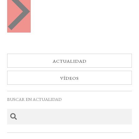
e
t
n
o
t
o
s
s
ACTUALIDAD
VÍDEOS
BUSCAR EN ACTUALIDAD