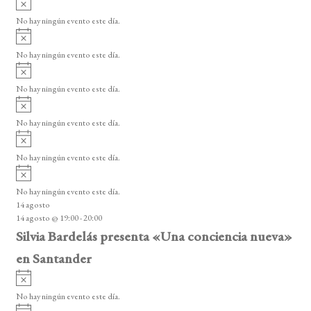
e
s
v
n
o
No hay ningún evento este día.
i
A
t
s
v
o
No hay ningún evento este día.
o
i
A
s
s
v
o
No hay ningún evento este día.
i
A
s
v
o
No hay ningún evento este día.
i
A
s
v
o
No hay ningún evento este día.
i
A
s
v
o
No hay ningún evento este día.
i
14 agosto
s
14 agosto @ 19:00
-
20:00
o
Silvia Bardelás presenta «Una conciencia nueva»
en Santander
A
v
No hay ningún evento este día.
i
A