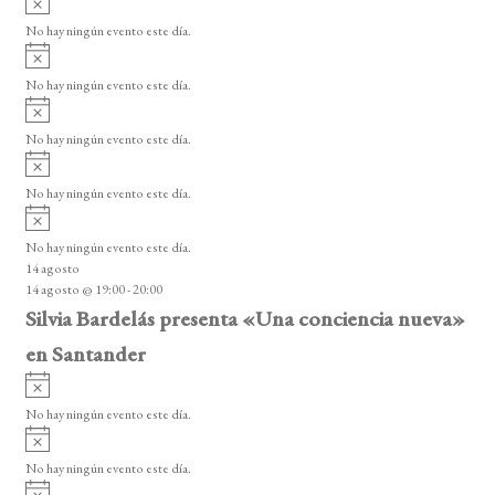
s
v
o
No hay ningún evento este día.
i
A
s
v
o
No hay ningún evento este día.
i
A
s
v
o
No hay ningún evento este día.
i
A
s
v
o
No hay ningún evento este día.
i
A
s
v
o
No hay ningún evento este día.
i
14 agosto
s
14 agosto @ 19:00
-
20:00
o
Silvia Bardelás presenta «Una conciencia nueva»
en Santander
A
v
No hay ningún evento este día.
i
A
s
v
o
No hay ningún evento este día.
i
A