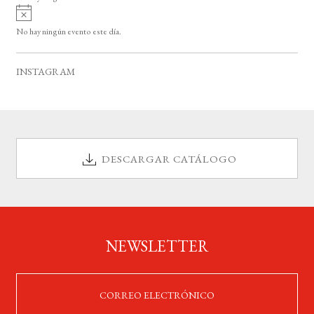
i
A
s
v
o
No hay ningún evento este día.
i
s
o
INSTAGRAM
DESCARGAR CATÁLOGO
NEWSLETTER