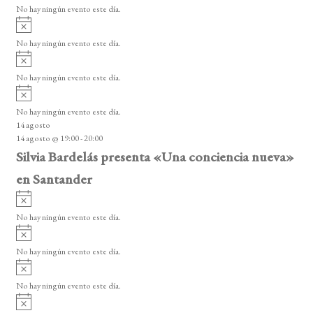
v
o
No hay ningún evento este día.
o
i
A
s
s
v
o
No hay ningún evento este día.
i
A
s
v
o
No hay ningún evento este día.
i
A
s
v
o
No hay ningún evento este día.
i
14 agosto
s
14 agosto @ 19:00
-
20:00
o
Silvia Bardelás presenta «Una conciencia nueva»
en Santander
A
v
No hay ningún evento este día.
i
A
s
v
o
No hay ningún evento este día.
i
A
s
v
o
No hay ningún evento este día.
i
A
s
v