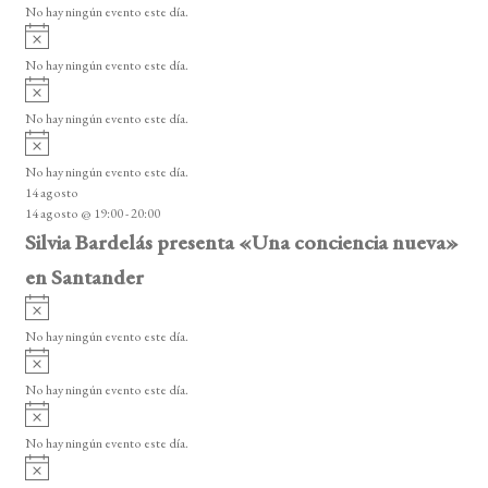
o
No hay ningún evento este día.
i
A
s
v
o
No hay ningún evento este día.
i
A
s
v
o
No hay ningún evento este día.
i
A
s
v
o
No hay ningún evento este día.
i
14 agosto
s
14 agosto @ 19:00
-
20:00
o
Silvia Bardelás presenta «Una conciencia nueva»
en Santander
A
v
No hay ningún evento este día.
i
A
s
v
o
No hay ningún evento este día.
i
A
s
v
o
No hay ningún evento este día.
i
A
s
v