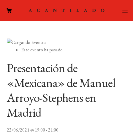
CATÁLOGO
AUTORES
Expand
Este evento ha pasado.
el
ACTUALIDAD
Expand
menú
Presentación de
el
hijo
PODCAST
menú
«Mexicana» de Manuel
hijo
LA EDITORIAL
Expand
Arroyo-Stephens en
el
FOREIGN RIGHTS
menú
Madrid
hijo
CONTACTO
22/06/2021 @ 19:00
-
21:00
MI CUENTA