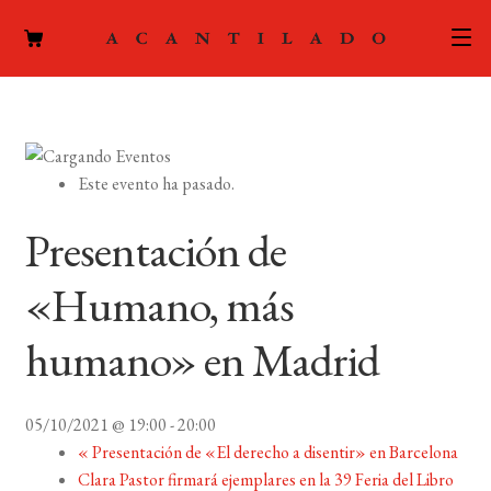
CATÁLOGO
AUTORES
Expand
Este evento ha pasado.
el
ACTUALIDAD
Expand
menú
Presentación de
el
hijo
PODCAST
menú
«Humano, más
hijo
LA EDITORIAL
Expand
humano» en Madrid
el
FOREIGN RIGHTS
menú
hijo
05/10/2021 @ 19:00
-
20:00
CONTACTO
«
Presentación de «El derecho a disentir» en Barcelona
Clara Pastor firmará ejemplares en la 39 Feria del Libro
MI CUENTA