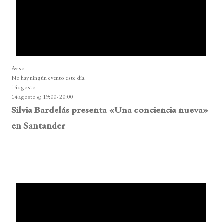
Aviso
No hay ningún evento este día.
14 agosto
14 agosto @ 19:00
-
20:00
Silvia Bardelás presenta «Una conciencia nueva»
en Santander