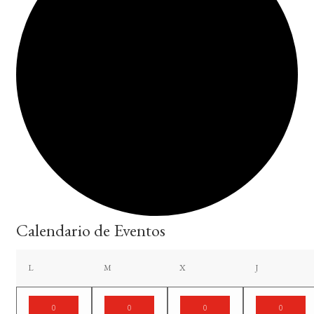
Calendario de Eventos
lunes
martes
miércoles
jueves
L
M
X
J
0
0
0
0